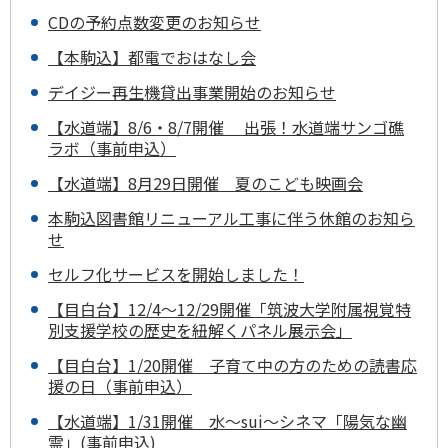
CDの予約点数変更のお知らせ
【本駒込】都電でおはなし会
デイジー再生機貸出事業開始のお知らせ
【水道端】8/6・8/7開催 出張！水道端サンゴ礁
ラボ（事前申込）
【水道端】8月29日開催 夏のこども映画会
本駒込図書館リニューアル工事に伴う休館のお知ら
せ
セルフ化サービスを開始しました！
【目白台】12/4～12/29開催「筑波大学附属視覚特
別支援学校の歴史を紐解くパネル展示会」
【目白台】1/20開催 子育て中の方のための読書応
援の日（事前申込）
【水道端】1/31開催 水～sui～シネマ「陽気な幽
霊」(事前申込)