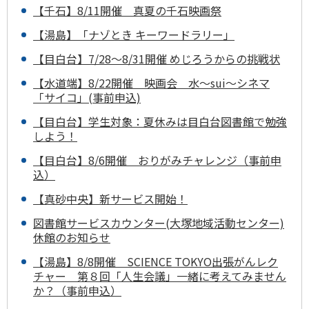
【千石】8/11開催 真夏の千石映画祭
【湯島】「ナゾとき キーワードラリー」
【目白台】7/28～8/31開催 めじろうからの挑戦状
【水道端】8/22開催 映画会 水～sui～シネマ
「サイコ」(事前申込)
【目白台】学生対象：夏休みは目白台図書館で勉強
しよう！
【目白台】8/6開催 おりがみチャレンジ（事前申
込）
【真砂中央】新サービス開始！
図書館サービスカウンター(大塚地域活動センター)
休館のお知らせ
【湯島】8/8開催 SCIENCE TOKYO出張がんレク
チャー 第８回「人生会議」一緒に考えてみません
か？（事前申込）