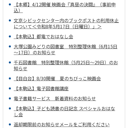
【本郷】4/12開催 映画会『真昼の決闘』（事前申
込）
文京シビックセンター内のブックポストの利用休止
について＜令和8年5月17日（日曜日）」＞
【本駒込】都電でおはなし会
大塚公園みどりの図書室 特別整理休館（6月15日
～17日）のお知らせ
千石図書館 特別整理休館（5月25日～29日）のお
知らせ
【目白台】8/30開催 夏のちびっこ映画会
【本駒込】電子図書館講座
電子書籍サービス 新着資料のお知らせ
【本駒込】子ども読書の日記念 スペシャルおはな
し会
返却期限前のお知らせメールをご利用ください