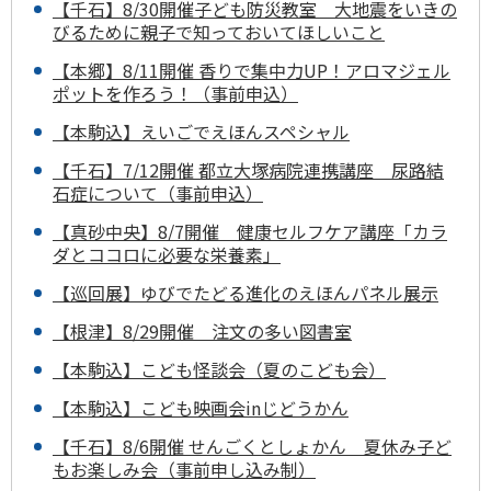
【千石】8/30開催子ども防災教室 大地震をいきの
びるために親子で知っておいてほしいこと
【本郷】8/11開催 香りで集中力UP！アロマジェル
ポットを作ろう！（事前申込）
【本駒込】えいごでえほんスペシャル
【千石】7/12開催 都立大塚病院連携講座 尿路結
石症について（事前申込）
【真砂中央】8/7開催 健康セルフケア講座「カラ
ダとココロに必要な栄養素」
【巡回展】ゆびでたどる進化のえほんパネル展示
【根津】8/29開催 注文の多い図書室
【本駒込】こども怪談会（夏のこども会）
【本駒込】こども映画会inじどうかん
【千石】8/6開催 せんごくとしょかん 夏休み子ど
もお楽しみ会（事前申し込み制）