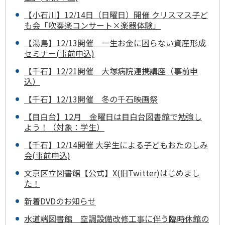
【小石川】12/14日（日曜日）開催 クリスマス子ど
も会「吹奏楽コンサート×楽器体験」
【湯島】12/13開催 一生お金に困らない資産形成
セミナー(事前申込)
【千石】12/21開催 大塚病院連携講座（事前申
込）
【千石】12/13開催 冬の千石映画祭
【目白台】12月 金曜日は目白台図書館で勉強し
よう！（対象：学生）
【千石】12/14開催 大学生による子どもおたのしみ
会(事前申込)
文京区立図書館【公式】X(旧Twitter)はじめまし
た！
新着DVDのお知らせ
水道端図書館 空調設備改修工事に伴う臨時休館の