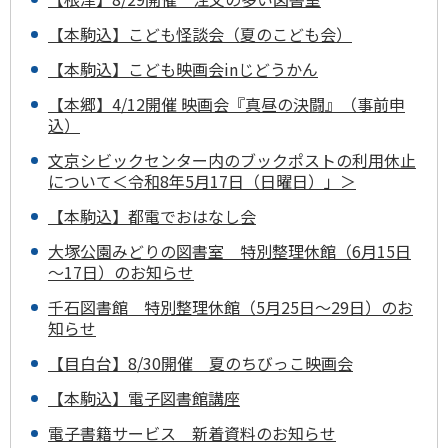
【本駒込】こども怪談会（夏のこども会）
【本駒込】こども映画会inじどうかん
【本郷】4/12開催 映画会『真昼の決闘』（事前申
込）
文京シビックセンター内のブックポストの利用休止
について＜令和8年5月17日（日曜日）」＞
【本駒込】都電でおはなし会
大塚公園みどりの図書室 特別整理休館（6月15日
～17日）のお知らせ
千石図書館 特別整理休館（5月25日～29日）のお
知らせ
【目白台】8/30開催 夏のちびっこ映画会
【本駒込】電子図書館講座
電子書籍サービス 新着資料のお知らせ