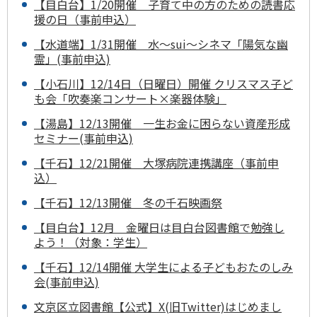
【目白台】1/20開催 子育て中の方のための読書応
援の日（事前申込）
【水道端】1/31開催 水～sui～シネマ「陽気な幽
霊」(事前申込)
【小石川】12/14日（日曜日）開催 クリスマス子ど
も会「吹奏楽コンサート×楽器体験」
【湯島】12/13開催 一生お金に困らない資産形成
セミナー(事前申込)
【千石】12/21開催 大塚病院連携講座（事前申
込）
【千石】12/13開催 冬の千石映画祭
【目白台】12月 金曜日は目白台図書館で勉強し
よう！（対象：学生）
【千石】12/14開催 大学生による子どもおたのしみ
会(事前申込)
文京区立図書館【公式】X(旧Twitter)はじめまし