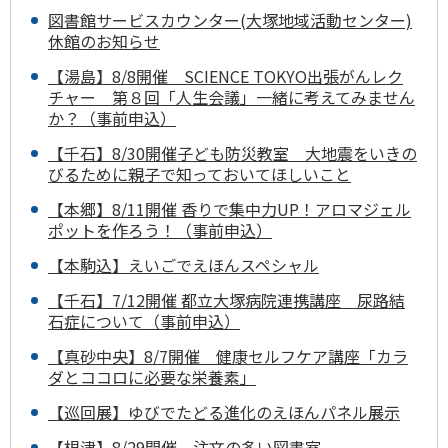
図書館サービスカウンター(大塚地域活動センター)
休館のお知らせ
【湯島】8/8開催 SCIENCE TOKYO出張がんレク
チャー 第８回「人生会議」一緒に考えてみません
か？（事前申込）
【千石】8/30開催子ども防災教室 大地震をいきの
びるために親子で知っておいてほしいこと
【本郷】8/11開催 香りで集中力UP！アロマジェル
ポットを作ろう！（事前申込）
【本駒込】えいごでえほんスペシャル
【千石】7/12開催 都立大塚病院連携講座 尿路結
石症について（事前申込）
【真砂中央】8/7開催 健康セルフケア講座「カラ
ダとココロに必要な栄養素」
【巡回展】ゆびでたどる進化のえほんパネル展示
【根津】8/29開催 注文の多い図書室