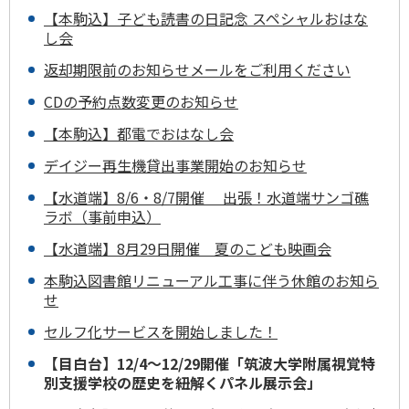
【本駒込】子ども読書の日記念 スペシャルおはな
し会
返却期限前のお知らせメールをご利用ください
CDの予約点数変更のお知らせ
【本駒込】都電でおはなし会
デイジー再生機貸出事業開始のお知らせ
【水道端】8/6・8/7開催 出張！水道端サンゴ礁
ラボ（事前申込）
【水道端】8月29日開催 夏のこども映画会
本駒込図書館リニューアル工事に伴う休館のお知ら
せ
セルフ化サービスを開始しました！
【目白台】12/4～12/29開催「筑波大学附属視覚特
別支援学校の歴史を紐解くパネル展示会」