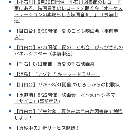
【小石川】8月30日開催 小石川図書館のレコード
室にある、映画音楽のレコードを聴く会「オーケス
トレーションの素晴らしき映画音楽。」（事前申
込）
【目白台】8/30開催 夏のこども映画会（事前申
込）
【目白台】8/23開催 夏のこども会 ぴっぴさんの
パネルシアター（事前申込）
【千石】8/11開催 真夏の千石映画祭
【湯島】「ナゾとき キーワードラリー」
【目白台】7/28～8/31開催 めじろうからの挑戦状
【水道端】8/22開催 映画会 水～sui～シネマ
「サイコ」(事前申込)
【目白台】学生対象：夏休みは目白台図書館で勉強
しよう！
【真砂中央】新サービス開始！