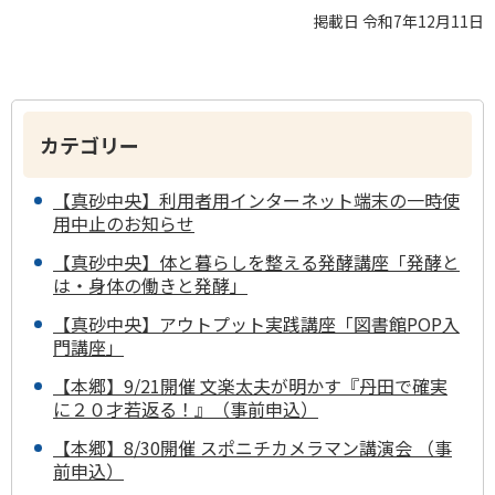
掲載日 令和7年12月11日
カテゴリー
【真砂中央】利用者用インターネット端末の一時使
用中止のお知らせ
【真砂中央】体と暮らしを整える発酵講座「発酵と
は・身体の働きと発酵」
【真砂中央】アウトプット実践講座「図書館POP入
門講座」
【本郷】9/21開催 文楽太夫が明かす『丹田で確実
に２０才若返る！』（事前申込）
【本郷】8/30開催 スポニチカメラマン講演会 （事
前申込）