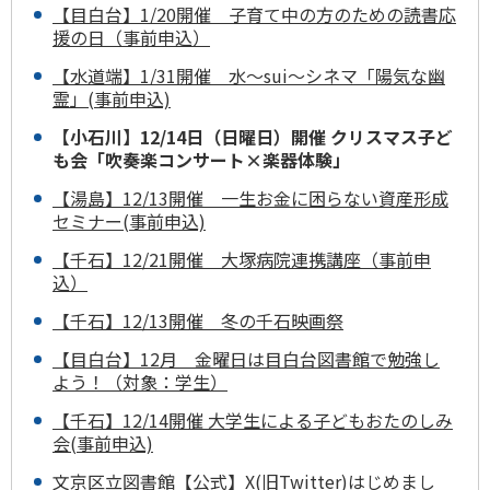
【目白台】1/20開催 子育て中の方のための読書応
援の日（事前申込）
【水道端】1/31開催 水～sui～シネマ「陽気な幽
霊」(事前申込)
【小石川】12/14日（日曜日）開催 クリスマス子ど
も会「吹奏楽コンサート×楽器体験」
【湯島】12/13開催 一生お金に困らない資産形成
セミナー(事前申込)
【千石】12/21開催 大塚病院連携講座（事前申
込）
【千石】12/13開催 冬の千石映画祭
【目白台】12月 金曜日は目白台図書館で勉強し
よう！（対象：学生）
【千石】12/14開催 大学生による子どもおたのしみ
会(事前申込)
文京区立図書館【公式】X(旧Twitter)はじめまし