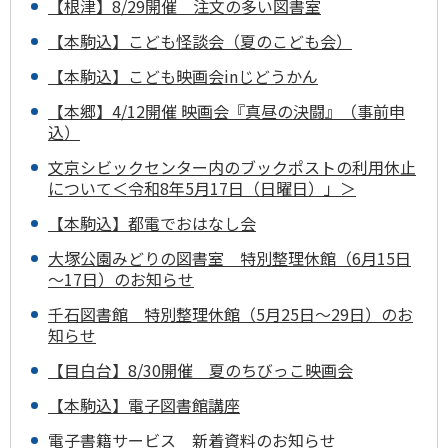
【根津】8/29開催 注文の多い図書室
【本駒込】こども怪談会（夏のこども会）
【本駒込】こども映画会inじどうかん
【本郷】4/12開催 映画会『真昼の決闘』（事前申
込）
文京シビックセンター内のブックポストの利用休止
について＜令和8年5月17日（日曜日）」＞
【本駒込】都電でおはなし会
大塚公園みどりの図書室 特別整理休館（6月15日
～17日）のお知らせ
千石図書館 特別整理休館（5月25日～29日）のお
知らせ
【目白台】8/30開催 夏のちびっこ映画会
【本駒込】電子図書館講座
電子書籍サービス 新着資料のお知らせ