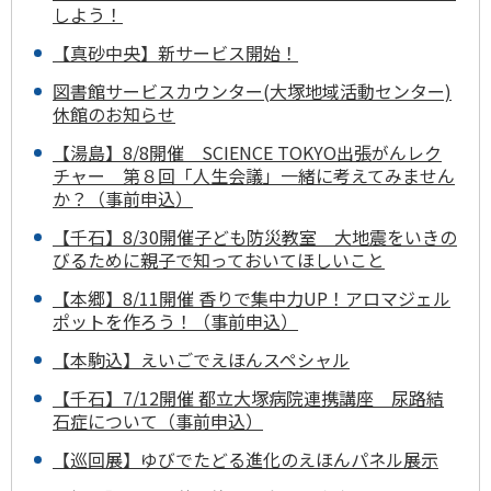
しよう！
【真砂中央】新サービス開始！
図書館サービスカウンター(大塚地域活動センター)
休館のお知らせ
【湯島】8/8開催 SCIENCE TOKYO出張がんレク
チャー 第８回「人生会議」一緒に考えてみません
か？（事前申込）
【千石】8/30開催子ども防災教室 大地震をいきの
びるために親子で知っておいてほしいこと
【本郷】8/11開催 香りで集中力UP！アロマジェル
ポットを作ろう！（事前申込）
【本駒込】えいごでえほんスペシャル
【千石】7/12開催 都立大塚病院連携講座 尿路結
石症について（事前申込）
【巡回展】ゆびでたどる進化のえほんパネル展示