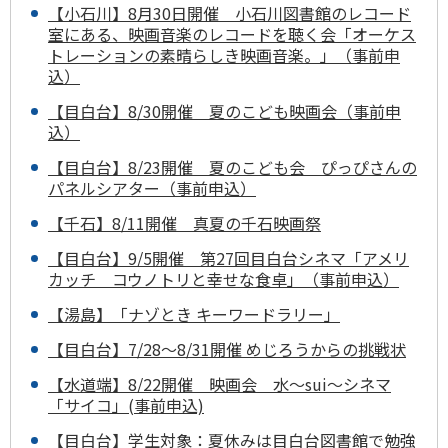
【小石川】8月30日開催 小石川図書館のレコード
室にある、映画音楽のレコードを聴く会「オーケス
トレーションの素晴らしき映画音楽。」（事前申
込）
【目白台】8/30開催 夏のこども映画会（事前申
込）
【目白台】8/23開催 夏のこども会 ぴっぴさんの
パネルシアター（事前申込）
【千石】8/11開催 真夏の千石映画祭
【目白台】9/5開催 第27回目白台シネマ「アメリ
カッチ コウノトリと幸せな食卓」（事前申込）
【湯島】「ナゾとき キーワードラリー」
【目白台】7/28～8/31開催 めじろうからの挑戦状
【水道端】8/22開催 映画会 水～sui～シネマ
「サイコ」(事前申込)
【目白台】学生対象：夏休みは目白台図書館で勉強