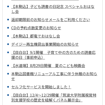
【本駒込】子ども読書の日記念 スペシャルおはな
し会
返却期限前のお知らせメールをご利用ください
CDの予約点数変更のお知らせ
【本駒込】都電でおはなし会
デイジー再生機貸出事業開始のお知らせ
【目白台】9/1開催 子育て中の方のための読書応
援の日（事前申込）
【水道端】8月29日開催 夏のこども映画会
本駒込図書館リニューアル工事に伴う休館のお知ら
せ
セルフ化サービスを開始しました！
【目白台】12/4～12/29開催「筑波大学附属視覚特
別支援学校の歴史を紐解くパネル展示会」