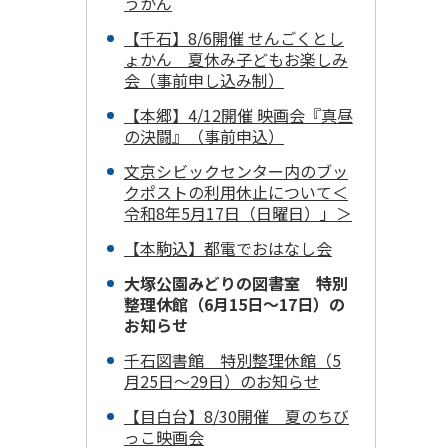
うかん
【千石】8/6開催 せんごくとし
ょかん 夏休み子どもお楽しみ
会（事前申し込み制）
【本郷】4/12開催 映画会『真昼
の決闘』（事前申込）
文京シビックセンター内のブッ
クポストの利用休止について＜
令和8年5月17日（日曜日）」＞
【本駒込】都電でおはなし会
大塚公園みどりの図書室 特別
整理休館（6月15日～17日）の
お知らせ
千石図書館 特別整理休館（5
月25日～29日）のお知らせ
【目白台】8/30開催 夏のちび
っこ映画会