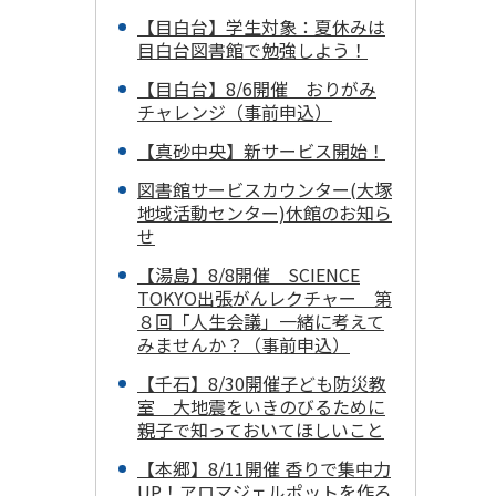
【目白台】学生対象：夏休みは
目白台図書館で勉強しよう！
【目白台】8/6開催 おりがみ
チャレンジ（事前申込）
【真砂中央】新サービス開始！
図書館サービスカウンター(大塚
地域活動センター)休館のお知ら
せ
【湯島】8/8開催 SCIENCE
TOKYO出張がんレクチャー 第
８回「人生会議」一緒に考えて
みませんか？（事前申込）
【千石】8/30開催子ども防災教
室 大地震をいきのびるために
親子で知っておいてほしいこと
【本郷】8/11開催 香りで集中力
UP！アロマジェルポットを作ろ