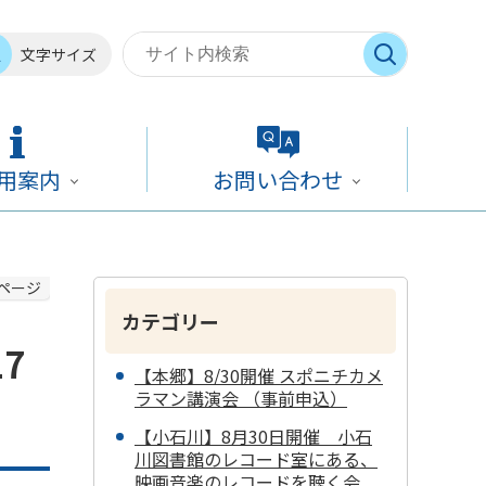
文字サイズ
用案内
お問い合わせ
ページ
カテゴリー
7
【本郷】8/30開催 スポニチカメ
ラマン講演会 （事前申込）
【小石川】8月30日開催 小石
川図書館のレコード室にある、
映画音楽のレコードを聴く会