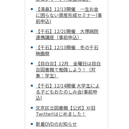
【湯島】12/13開催 一生お金
に困らない資産形成セミナー(事
前申込)
【千石】12/21開催 大塚病院
連携講座（事前申込）
【千石】12/13開催 冬の千石
映画祭
【目白台】12月 金曜日は目白
台図書館で勉強しよう！（対
象：学生）
【千石】12/14開催 大学生によ
る子どもおたのしみ会(事前申
込)
文京区立図書館【公式】X(旧
Twitter)はじめました！
新着DVDのお知らせ