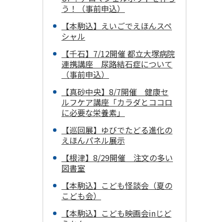
う！（事前申込）
【本駒込】えいごでえほんスペ
シャル
【千石】7/12開催 都立大塚病院
連携講座 尿路結石症について
（事前申込）
【真砂中央】8/7開催 健康セ
ルフケア講座「カラダとココロ
に必要な栄養素」
【巡回展】ゆびでたどる進化の
えほんパネル展示
【根津】8/29開催 注文の多い
図書室
【本駒込】こども怪談会（夏の
こども会）
【本駒込】こども映画会inじど