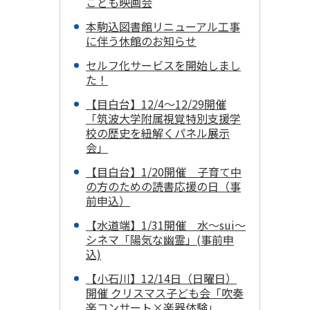
こども映画会
本駒込図書館リニューアル工事
に伴う休館のお知らせ
セルフ化サービスを開始しまし
た！
【目白台】12/4～12/29開催
「筑波大学附属視覚特別支援学
校の歴史を紐解くパネル展示
会」
【目白台】1/20開催 子育て中
の方のための読書応援の日（事
前申込）
【水道端】1/31開催 水～sui～
シネマ「陽気な幽霊」(事前申
込)
【小石川】12/14日（日曜日）
開催 クリスマス子ども会「吹奏
楽コンサート×楽器体験」