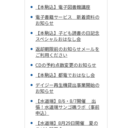
【本駒込】電子図書館講座
電子書籍サービス 新着資料の
お知らせ
【本駒込】子ども読書の日記念
スペシャルおはなし会
返却期限前のお知らせメールを
ご利用ください
CDの予約点数変更のお知らせ
【本駒込】都電でおはなし会
デイジー再生機貸出事業開始の
お知らせ
【水道端】8/6・8/7開催 出
張！水道端サンゴ礁ラボ（事前
申込）
【水道端】8月29日開催 夏の