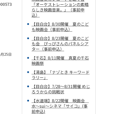
00573
「オーケストレーションの素晴
らしき映画音楽。」（事前申
込）
【目白台】8/30開催 夏のこど
も映画会（事前申込）
【目白台】8/23開催 夏のこど
も会 ぴっぴさんのパネルシア
ター（事前申込）
5月25日
【千石】8/11開催 真夏の千石
映画祭
【湯島】「ナゾとき キーワード
ラリー」
【目白台】7/28～8/31開催 めじ
ろうからの挑戦状
【水道端】8/22開催 映画会
水～sui～シネマ「サイコ」(事
前申込)