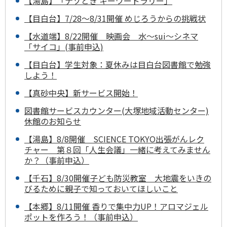
【湯島】「ナゾとき キーワードラリー」
【目白台】7/28～8/31開催 めじろうからの挑戦状
【水道端】8/22開催 映画会 水～sui～シネマ
「サイコ」(事前申込)
【目白台】学生対象：夏休みは目白台図書館で勉強
しよう！
【真砂中央】新サービス開始！
図書館サービスカウンター(大塚地域活動センター)
休館のお知らせ
【湯島】8/8開催 SCIENCE TOKYO出張がんレク
チャー 第８回「人生会議」一緒に考えてみません
か？（事前申込）
【千石】8/30開催子ども防災教室 大地震をいきの
びるために親子で知っておいてほしいこと
【本郷】8/11開催 香りで集中力UP！アロマジェル
ポットを作ろう！（事前申込）