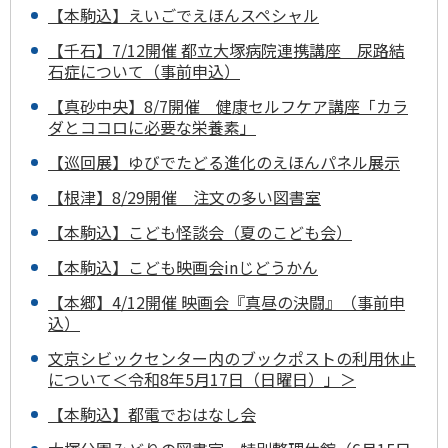
【本駒込】えいごでえほんスペシャル
【千石】7/12開催 都立大塚病院連携講座 尿路結
石症について（事前申込）
【真砂中央】8/7開催 健康セルフケア講座「カラ
ダとココロに必要な栄養素」
【巡回展】ゆびでたどる進化のえほんパネル展示
【根津】8/29開催 注文の多い図書室
【本駒込】こども怪談会（夏のこども会）
【本駒込】こども映画会inじどうかん
【本郷】4/12開催 映画会『真昼の決闘』（事前申
込）
文京シビックセンター内のブックポストの利用休止
について＜令和8年5月17日（日曜日）」＞
【本駒込】都電でおはなし会