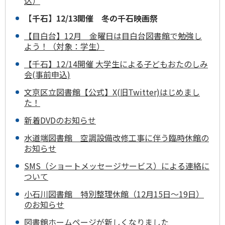
込）
【千石】12/13開催 冬の千石映画祭
【目白台】12月 金曜日は目白台図書館で勉強し
よう！（対象：学生）
【千石】12/14開催 大学生による子どもおたのしみ
会(事前申込)
文京区立図書館【公式】X(旧Twitter)はじめまし
た！
新着DVDのお知らせ
水道端図書館 空調設備改修工事に伴う臨時休館の
お知らせ
SMS（ショートメッセージサービス）による連絡に
ついて
小石川図書館 特別整理休館（12月15日～19日）
のお知らせ
図書館ホームページが新しくなりました