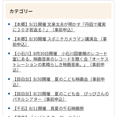
カテゴリー
【本郷】9/21開催 文楽太夫が明かす『丹田で確実
に２０才若返る！』（事前申込）
【本郷】8/30開催 スポニチカメラマン講演会 （事
前申込）
【小石川】8月30日開催 小石川図書館のレコード
室にある、映画音楽のレコードを聴く会「オーケス
トレーションの素晴らしき映画音楽。」（事前申
込）
【目白台】8/30開催 夏のこども映画会（事前申
込）
【目白台】8/23開催 夏のこども会 ぴっぴさんの
パネルシアター（事前申込）
【千石】8/11開催 真夏の千石映画祭