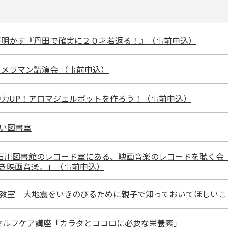
夫が明かす『丹田で確実に２０才若返る！』（事前申込）
チカメラマン講演会 （事前申込）
集中力UP！アロマジェルポットを作ろう！（事前申込）
多い図書室
小石川図書館のレコード室にある、映画音楽のレコードを聴く会
き映画音楽。」（事前申込）
防災教室 大地震をいきのびるために親子で知っておいてほしいこ
康セルフケア講座「カラダとココロに必要な栄養素」