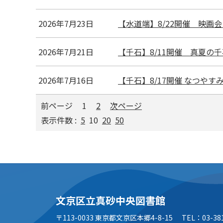
2026年7月23日
【水道端】8/22開催 映画会
2026年7月21日
【千石】8/11開催 真夏の
2026年7月16日
【千石】8/17開催 なつやす
前ページ
1
2
次ページ
表示件数 :
5
10
20
50
文京区立真砂中央図書館
〒113-0033 東京都文京区本郷4-8-15
TEL：03-38