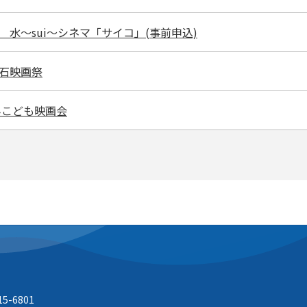
 水～sui～シネマ「サイコ」(事前申込)
千石映画祭
みこども映画会
15-6801