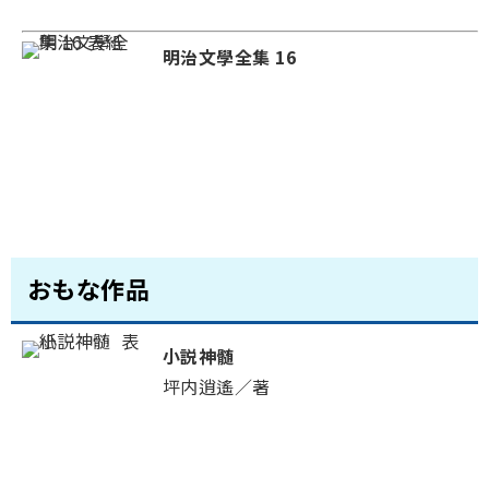
明治文學全集 16
おもな作品
小説神髄
坪内逍遙／著