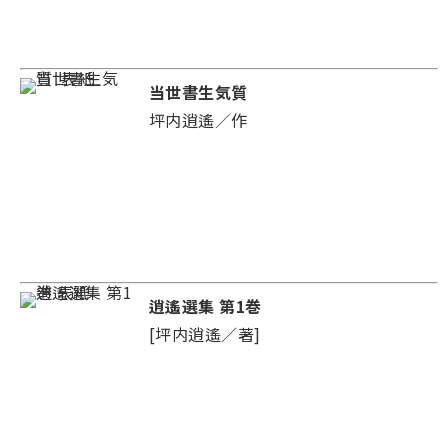
当世書生気質
坪内逍遙／作
逍遙選集 第1巻
[坪内逍遙／著]