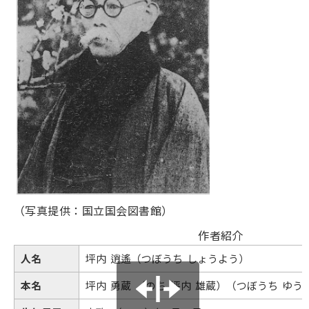
（写真提供：国立国会図書館）
作者紹介
人名
坪内 逍遙（つぼうち しょうよう）
本名
坪内 勇蔵 （のち 坪内 雄蔵）（つぼうち ゆう