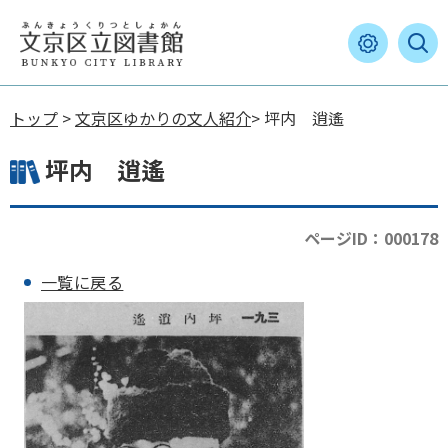
トップ
>
文京区ゆかりの文人紹介
> 坪内 逍遙
坪内 逍遙
ページID：000178
一覧に戻る