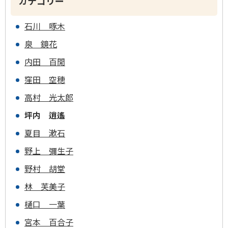
カテゴリー
石川 啄木
泉 鏡花
内田 百閒
窪田 空穂
高村 光太郎
坪内 逍遙
夏目 漱石
野上 彌生子
野村 胡堂
林 芙美子
樋口 一葉
宮本 百合子