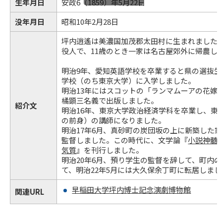
生年月日
安政6（1859）年5月22日
没年月日
昭和10年2月28日
坪内逍遙は美濃国加茂郡太田村に生まれました
役人で、11歳のとき一家は名古屋郊外に帰農し
明治9年、愛知英語学校を卒業すると県の選抜
学校（のち東京大学）に入学しました。
明治13年にはスコットの「ランマムーアの花嫁
橘顕三名義で出版しました。
紹介文
明治16年、東京大学政治経済学科を卒業し、東
の前身）の講師になりました。
明治17年6月、真砂町の炭団坂の上に新築した家
監督しました。この時代に、文学論『
小説神髄
気質
』を刊行しました。
明治20年6月、預り学生の監督を辞して、町内
て、明治22年5月には大久保余丁町に転居しま
早稲田大学坪内博士記念演劇博物館
関連URL