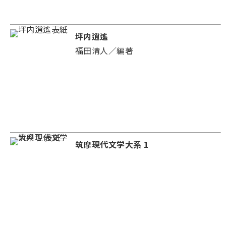
坪内逍遙
福田清人／編著
筑摩現代文学大系 1