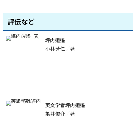
評伝など
坪内逍遙
小林芳仁／著
英文学者坪内逍遙
亀井俊介／著