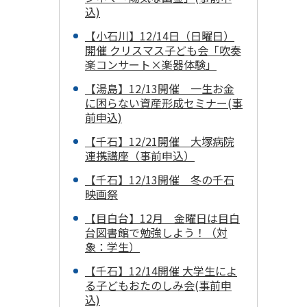
込)
【小石川】12/14日（日曜日）
開催 クリスマス子ども会「吹奏
楽コンサート×楽器体験」
【湯島】12/13開催 一生お金
に困らない資産形成セミナー(事
前申込)
【千石】12/21開催 大塚病院
連携講座（事前申込）
【千石】12/13開催 冬の千石
映画祭
【目白台】12月 金曜日は目白
台図書館で勉強しよう！（対
象：学生）
【千石】12/14開催 大学生によ
る子どもおたのしみ会(事前申
込)