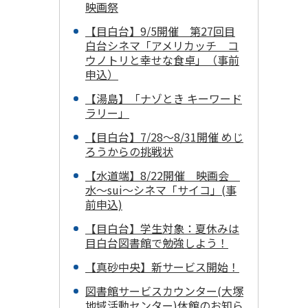
映画祭
【目白台】9/5開催 第27回目
白台シネマ「アメリカッチ コ
ウノトリと幸せな食卓」（事前
申込）
【湯島】「ナゾとき キーワード
ラリー」
【目白台】7/28～8/31開催 めじ
ろうからの挑戦状
【水道端】8/22開催 映画会
水～sui～シネマ「サイコ」(事
前申込)
【目白台】学生対象：夏休みは
目白台図書館で勉強しよう！
【真砂中央】新サービス開始！
図書館サービスカウンター(大塚
地域活動センター)休館のお知ら