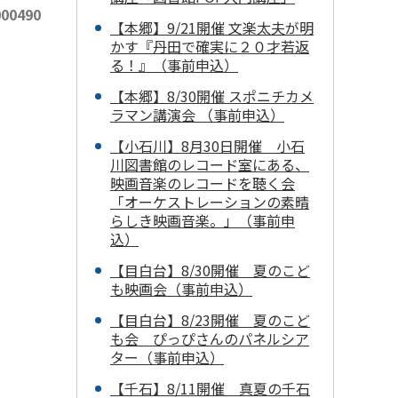
00490
【本郷】9/21開催 文楽太夫が明
かす『丹田で確実に２０才若返
る！』（事前申込）
【本郷】8/30開催 スポニチカメ
ラマン講演会 （事前申込）
【小石川】8月30日開催 小石
川図書館のレコード室にある、
映画音楽のレコードを聴く会
「オーケストレーションの素晴
らしき映画音楽。」（事前申
込）
【目白台】8/30開催 夏のこど
も映画会（事前申込）
【目白台】8/23開催 夏のこど
も会 ぴっぴさんのパネルシア
ター（事前申込）
【千石】8/11開催 真夏の千石