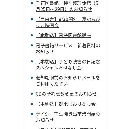
千石図書館 特別整理休館（5
月25日～29日）のお知らせ
【目白台】8/30開催 夏のちび
っこ映画会
【本駒込】電子図書館講座
電子書籍サービス 新着資料の
お知らせ
【本駒込】子ども読書の日記念
スペシャルおはなし会
返却期限前のお知らせメールを
ご利用ください
CDの予約点数変更のお知らせ
【本駒込】都電でおはなし会
デイジー再生機貸出事業開始の
お知らせ