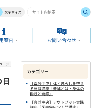
文字サイズ
用案内
お問い合わせ
ページ
カテゴリー
の日
【真砂中央】体と暮らしを整え
る発酵講座「発酵とは・身体の
働きと発酵」
【真砂中央】アウトプット実践
講座「図書館POP入門講座」