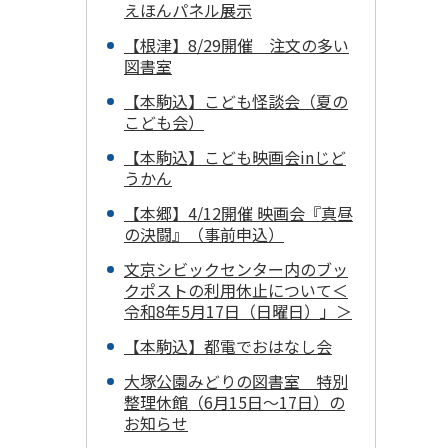
えほんパネル展示
【根津】8/29開催 注文の多い
図書室
【本駒込】こども怪談会（夏の
こども会）
【本駒込】こども映画会inじど
うかん
【本郷】4/12開催 映画会『真昼
の決闘』（事前申込）
文京シビックセンター内のブッ
クポストの利用休止について＜
令和8年5月17日（日曜日）」＞
【本駒込】都電でおはなし会
大塚公園みどりの図書室 特別
整理休館（6月15日～17日）の
お知らせ