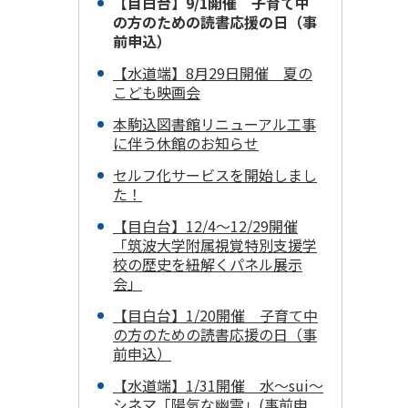
【目白台】9/1開催 子育て中
の方のための読書応援の日（事
前申込）
【水道端】8月29日開催 夏の
こども映画会
本駒込図書館リニューアル工事
に伴う休館のお知らせ
セルフ化サービスを開始しまし
た！
【目白台】12/4～12/29開催
「筑波大学附属視覚特別支援学
校の歴史を紐解くパネル展示
会」
【目白台】1/20開催 子育て中
の方のための読書応援の日（事
前申込）
【水道端】1/31開催 水～sui～
シネマ「陽気な幽霊」(事前申