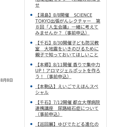
せ
【湯島】8/8開催 SCIENCE
TOKYO出張がんレクチャー 第
８回「人生会議」一緒に考えて
みませんか？（事前申込）
【千石】8/30開催子ども防災教
室 大地震をいきのびるために
親子で知っておいてほしいこと
【本郷】8/11開催 香りで集中力
UP！アロマジェルポットを作ろ
う！（事前申込）
8月8日
【本駒込】えいごでえほんスペ
シャル
【千石】7/12開催 都立大塚病院
連携講座 尿路結石症について
（事前申込）
【巡回展】ゆびでたどる進化の