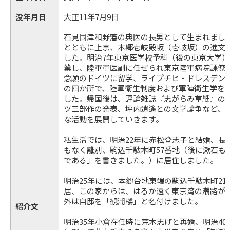
没年月日
大正11年7月9日
石見国津和野藩の典医の長男として生まれました
とともに上京、本郷壱岐殿坂（壱岐坂）の進文
した。明治7年東京医学校予科（後の東京大学）
業し、陸軍軍医副に任ぜられ東京陸軍病院課僚と
念願のドイツに留学、ライプチヒ・ドレスデン
の四か所で、陸軍衛生制度および軍陣衛生学を学
した。帰国後は、評論雑誌『志がらみ草紙』の
ツ三部作の発表、坪内逍遙との文学論争など、
な活動を展開していきます。
私生活では、明治22年に赤松登志子と結婚、長
もなく離別、駒込千駄木町57番地（後に漱石も
である」を書きました。）に居住しました。
明治25年には、本郷台地東端の駒込千駄木町2
居、この家からは、はるか遠く東京湾の潮路が
外は自邸を「観潮楼」と名付けました。
紹介文
明治35年小倉在任時に荒木志げと再婚、明治4