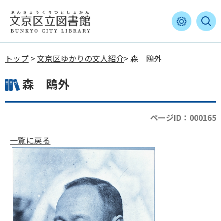
トップ
>
文京区ゆかりの文人紹介
> 森 鴎外
森 鴎外
ページID：000165
一覧に戻る