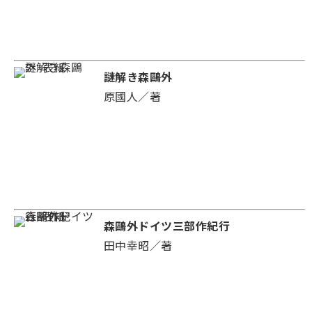
謎解き森鷗外
原國人／著
森鷗外ドイツ三部作紀行
田中幸昭／著