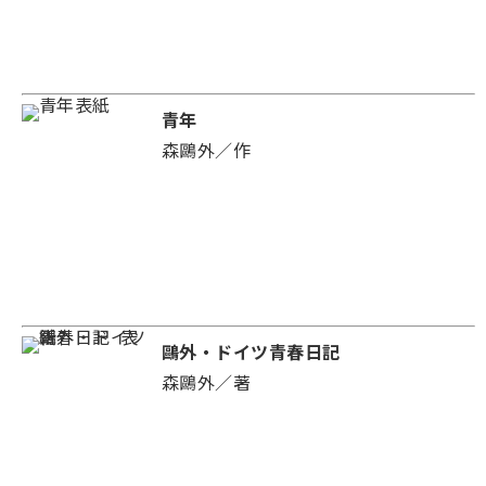
青年
森鷗外／作
鷗外・ドイツ青春日記
森鷗外／著