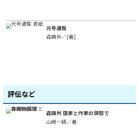
元号通覧
森鷗外／[著]
評伝など
森鷗外 国家と作家の狭間で
山崎一穎／著