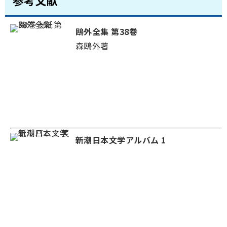
参考文献
鴎外全集 第38巻
森鴎外著
新潮日本文学アルバム 1