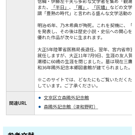
信綱・伊藤左千夫ら多彩な文学者を集め「観潮
また、
「半日」
、
「雁」
、
「灰燼」
などの文学
謂「豊熟の時代」と言われる盛んな文学活動の
明治45年、乃木希典が殉死。これを契機に、「
を発表し、その後は歴史小説・史伝への関心を
優れた作品が次々に生まれます。
大正5年陸軍省医務局長退任。翌年、宮内省帝
就任しますが、大正11年7月9日、生涯の友人
潮楼に60歳の生涯を閉じました。墓は現在三鷹
和36年鴎外記念本郷図書館が建てられました。
※このサイトでは、どなたにもご覧いただくた
しています。ご了承ください。
文京区立森鴎外記念館
関連URL
森鴎外記念館（津和野町）