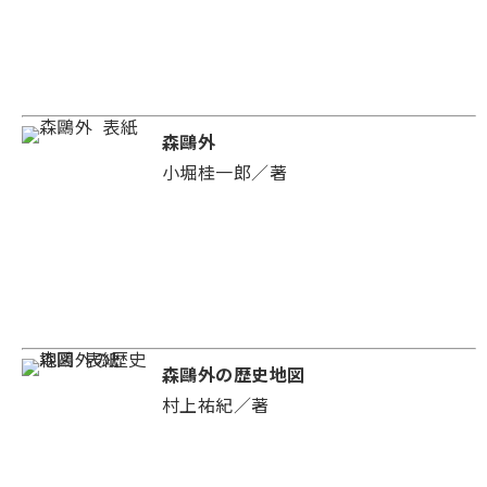
森鷗外
小堀桂一郎／著
森鷗外の歴史地図
村上祐紀／著