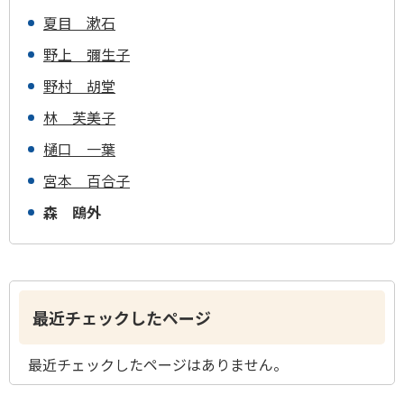
夏目 漱石
野上 彌生子
野村 胡堂
林 芙美子
樋口 一葉
宮本 百合子
森 鴎外
最近チェックしたページ
最近チェックしたページはありません。