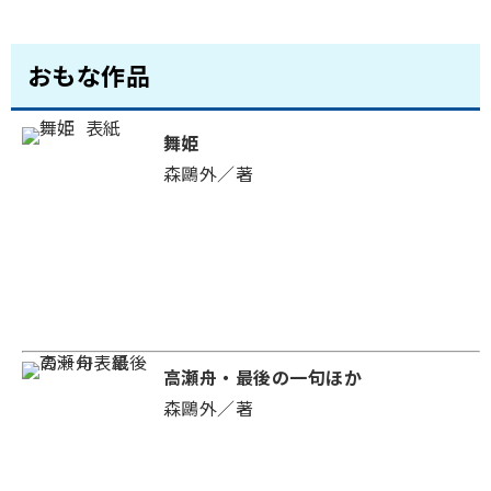
おもな作品
舞姫
森鷗外／著
高瀬舟・最後の一句ほか
森鷗外／著