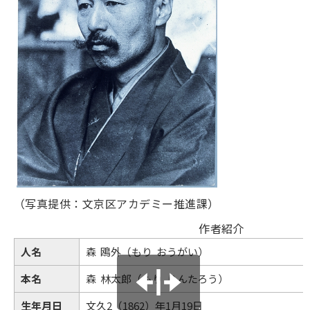
（写真提供：文京区アカデミー推進課）
作者紹介
人名
森 鴎外（もり おうがい）
本名
森 林太郎（もり りんたろう）
生年月日
文久2（1862）年1月19日