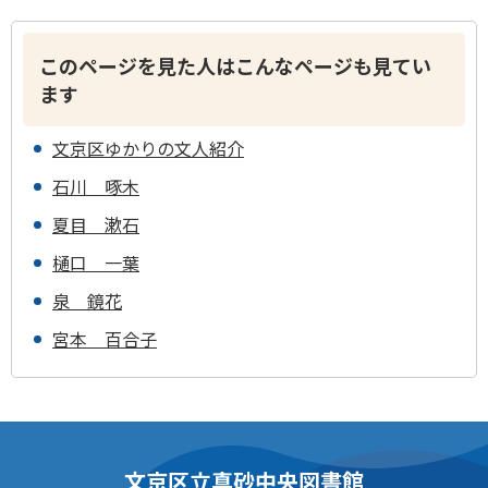
このページを見た人はこんなページも見てい
ます
文京区ゆかりの文人紹介
石川 啄木
夏目 漱石
樋口 一葉
泉 鏡花
宮本 百合子
文京区立真砂中央図書館