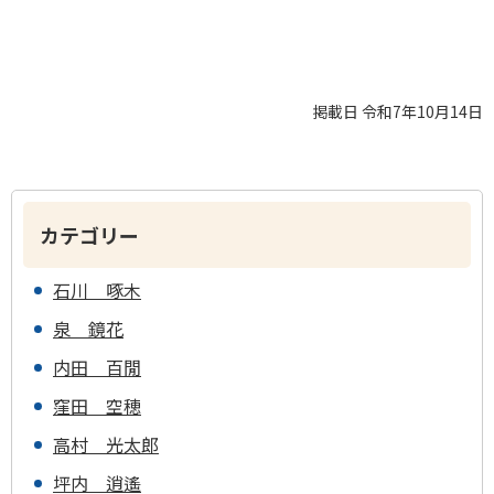
掲載日 令和7年10月14日
カテゴリー
石川 啄木
泉 鏡花
内田 百閒
窪田 空穂
高村 光太郎
坪内 逍遙