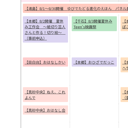
【湯島】8/1～8/30開催 ゆびでたどる進化のえほん パネル
【本郷】8/2開催 夏休
【千石】8/3開催夏休み
【
み工作会 ～紙切り芸人
Teen‘s映画祭
ぽ
さんと作る！切り絵～
（事前申込）
【目白台】おはなしかい
【本郷】おひざでだっこ
【
へ
【真砂中央】ねえ、これ
【
よんで
（
【真砂中央】おはなし会