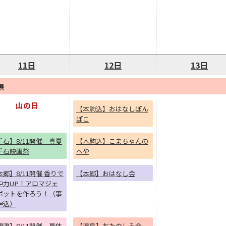
11日
12日
13日
展
山の日
【本駒込】おはなしぽん
ぽこ
千石】8/11開催 真夏
【本駒込】こまちゃんの
千石映画祭
へや
本郷】8/11開催 香りで
【本郷】おはなし会
中力UP！アロマジェ
ポットを作ろう！（事
申込）
根津】8/11開催 夏休
【湯島】おたのしみ会