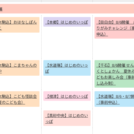
展
本駒込】おはなしぽん
【本郷】はじめのいっぽ
【目白台】8/6開催 
こ
りがみチャレンジ（
申込）
本駒込】こまちゃんの
【水道端】はじめのいっ
【千石】8/6開催 せ
や
ぽ
くとしょかん 夏休
どもお楽しみ会（事
し込み制）
本駒込】こども怪談会
【根津】はじめのいっぽ
【水道端】8/6・8
夏のこども会）
（事前申込）
【真砂中央】はじめのい
っぽ