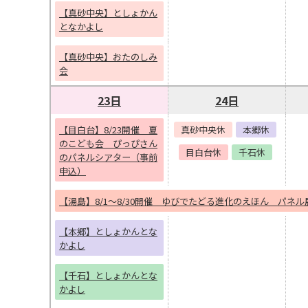
【真砂中央】としょかん
となかよし
【真砂中央】おたのしみ
会
23日
24日
【目白台】8/23開催 夏
真砂中央休
本郷休
のこども会 ぴっぴさん
目白台休
千石休
のパネルシアター（事前
申込）
【湯島】8/1～8/30開催 ゆびでたどる進化のえほん パネル
【本郷】としょかんとな
かよし
【千石】としょかんとな
かよし