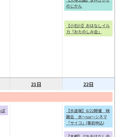
のじかん
【小石川】おはなしイル
カ「おたのしみ会」
21日
22日
っぽ
【水道端】8/22開催 映
画会 水～sui～シネマ
「サイコ」(事前申込)
【本郷】ぷちおはなし会