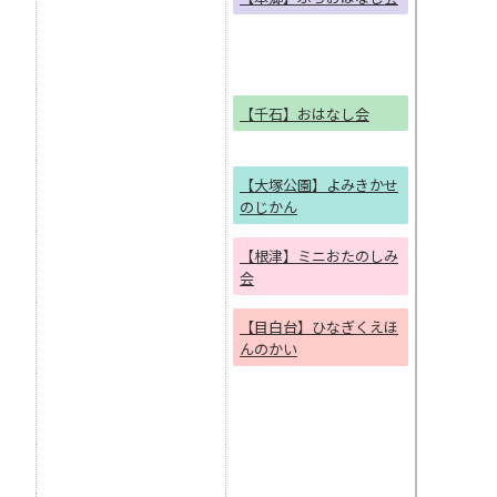
【千石】おはなし会
【大塚公園】よみきかせ
のじかん
【根津】ミニおたのしみ
会
【目白台】ひなぎくえほ
んのかい