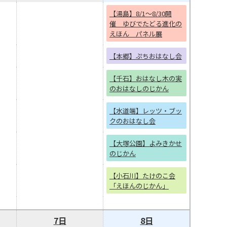
【湯島】8/1～8/30開
催 ゆびでたどる進化の
えほん パネル展
【本郷】ぷちおはなし会
【千石】おはなし木の実
のおはなしのじかん
【水道端】レッツ・ブッ
クのおはなし会
【大塚公園】よみきかせ
のじかん
【小石川】たけのこ会
「えほんのじかん」
7日
8日