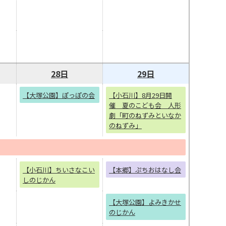
28日
29日
【大塚公園】ぽっぽの会
【小石川】8月29日開
催 夏のこども会 人形
劇「町のねずみといなか
のねずみ」
【小石川】ちいさなこい
【本郷】ぷちおはなし会
しのじかん
【大塚公園】よみきかせ
のじかん