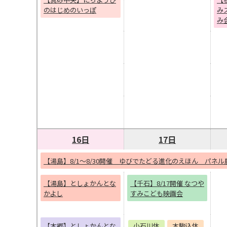
のはじめのいっぽ
み
み
16日
17日
【湯島】8/1～8/30開催 ゆびでたどる進化のえほん パネル
【湯島】としょかんとな
【千石】8/17開催 なつや
かよし
すみこども映画会
【本郷】としょかんとな
小石川休
本駒込休