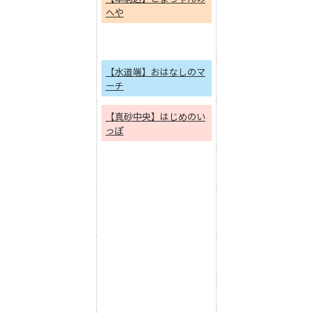
へや
【水道端】おはなしのマ
ーチ
【真砂中央】はじめのい
っぽ