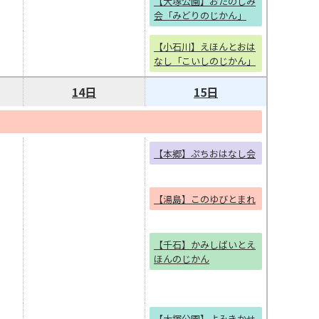
【大塚公園】おたのしみ
会「みどりのじかん」
【小石川】えほんとおは
なし「こいしのじかん」
14日
15日
【本郷】ぷちおはなし会
【湯島】このゆびとまれ
【千石】かみしばいとえ
ほんのじかん
【大塚公園】よみきかせ