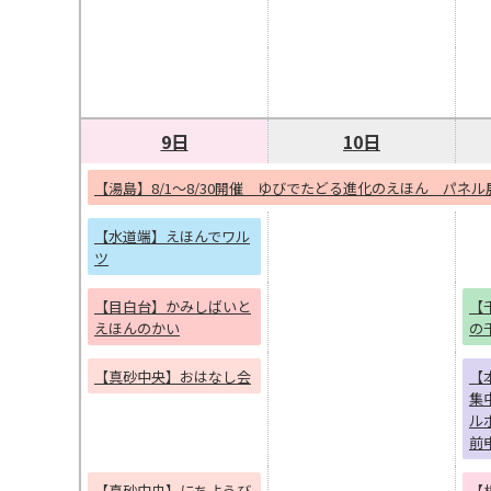
9日
10日
【湯島】8/1～8/30開催 ゆびでたどる進化のえほん パネル
【水道端】えほんでワル
ツ
【目白台】かみしばいと
【
えほんのかい
の
【真砂中央】おはなし会
【
集
ル
前
【真砂中央】にちようび
【