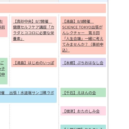
お
【真砂中央】8/7開催
【湯島】8/8開催
事前
健康セルフケア講座「カ
SCIENCE TOKYO出張が
ラダとココロに必要な栄
んレクチャー 第８回
養素」
「人生会議」一緒に考え
てみませんか？（事前申
込）
んご
【湯島】はじめのいっぽ
【本郷】ぷちおはなし会
み子
前申
/7開催 出張！水道端サンゴ礁ラボ
【千石】えほんの会
【根津】おたのしみ会