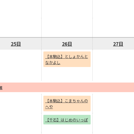
25日
26日
27日
【本駒込】としょかんと
なかよし
展
【本駒込】こまちゃんの
へや
【千石】はじめのいっぽ