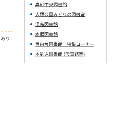
真砂中央図書館
大塚公園みどりの図書室
湯島図書館
本郷図書館
があり
目白台図書館 特集コーナー
本駒込図書館 (仮事務室)