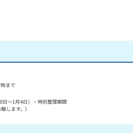
7時まで
0日～1月4日）・特別整理期間
休館します。）