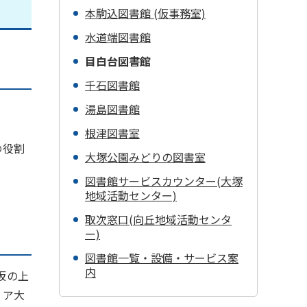
本駒込図書館 (仮事務室)
水道端図書館
目白台図書館
千石図書館
湯島図書館
根津図書室
の役割
大塚公園みどりの図書室
図書館サービスカウンター(大塚
地域活動センター)
取次窓口(向丘地域活動センタ
ー)
図書館一覧・設備・サービス案
内
坂の上
リア大