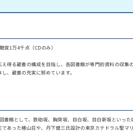
聴覚1万4千点（CDのみ）
応え得る蔵書の構成を目指し、各図書館が専門的資料の収集
存し、蔵書の充実に努めています。
目の図書館として、鉄砲坂、胸突坂、目白坂、目白新坂といった
宅であった椿山荘や、丹下健三氏設計の東京カテドラル聖マ