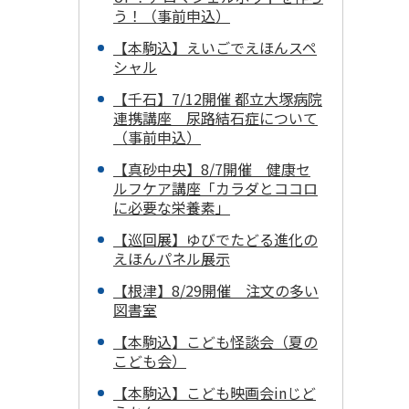
う！（事前申込）
【本駒込】えいごでえほんスペ
シャル
【千石】7/12開催 都立大塚病院
連携講座 尿路結石症について
（事前申込）
【真砂中央】8/7開催 健康セ
ルフケア講座「カラダとココロ
に必要な栄養素」
【巡回展】ゆびでたどる進化の
えほんパネル展示
【根津】8/29開催 注文の多い
図書室
【本駒込】こども怪談会（夏の
こども会）
【本駒込】こども映画会inじど