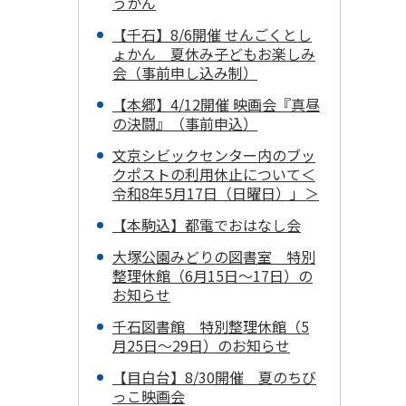
うかん
【千石】8/6開催 せんごくとし
ょかん 夏休み子どもお楽しみ
会（事前申し込み制）
【本郷】4/12開催 映画会『真昼
の決闘』（事前申込）
文京シビックセンター内のブッ
クポストの利用休止について＜
令和8年5月17日（日曜日）」＞
【本駒込】都電でおはなし会
大塚公園みどりの図書室 特別
整理休館（6月15日～17日）の
お知らせ
千石図書館 特別整理休館（5
月25日～29日）のお知らせ
【目白台】8/30開催 夏のちび
っこ映画会