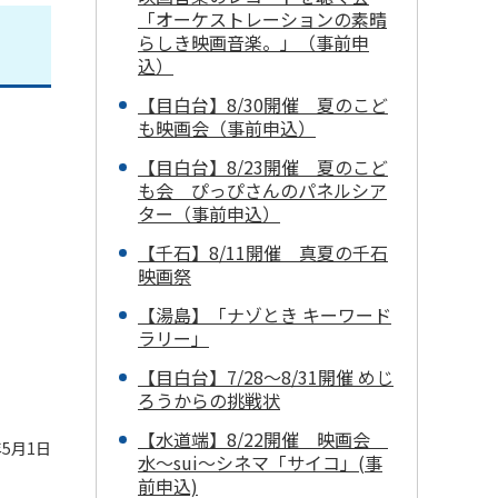
「オーケストレーションの素晴
らしき映画音楽。」（事前申
込）
【目白台】8/30開催 夏のこど
も映画会（事前申込）
【目白台】8/23開催 夏のこど
も会 ぴっぴさんのパネルシア
ター（事前申込）
【千石】8/11開催 真夏の千石
映画祭
【湯島】「ナゾとき キーワード
ラリー」
【目白台】7/28～8/31開催 めじ
ろうからの挑戦状
【水道端】8/22開催 映画会
5月1日
水～sui～シネマ「サイコ」(事
前申込)