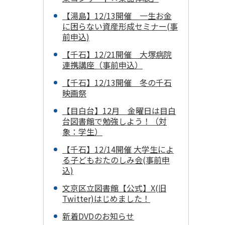
【湯島】12/13開催 一生お金
に困らない資産形成セミナー(事
前申込)
【千石】12/21開催 大塚病院
連携講座（事前申込）
【千石】12/13開催 冬の千石
映画祭
【目白台】12月 金曜日は目白
台図書館で勉強しよう！（対
象：学生）
【千石】12/14開催 大学生によ
る子どもおたのしみ会(事前申
込)
文京区立図書館【公式】X(旧
Twitter)はじめました！
新着DVDのお知らせ