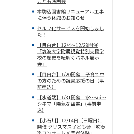
こども映画会
本駒込図書館リニューアル工事
に伴う休館のお知らせ
セルフ化サービスを開始しまし
た！
【目白台】12/4～12/29開催
「筑波大学附属視覚特別支援学
校の歴史を紐解くパネル展示
会」
【目白台】1/20開催 子育て中
の方のための読書応援の日（事
前申込）
【水道端】1/31開催 水～sui～
シネマ「陽気な幽霊」(事前申
込)
【小石川】12/14日（日曜日）
開催 クリスマス子ども会「吹奏
楽コンサート×楽器体験」