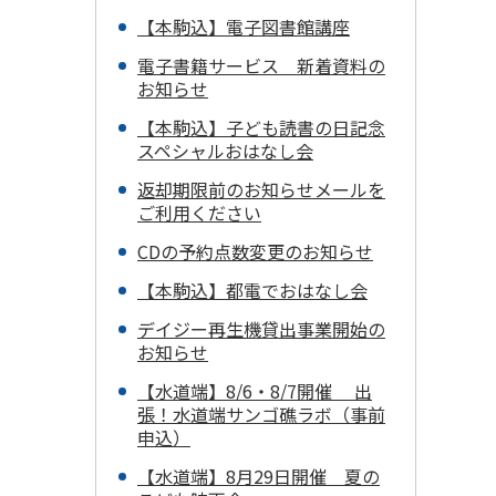
【本駒込】電子図書館講座
電子書籍サービス 新着資料の
お知らせ
【本駒込】子ども読書の日記念
スペシャルおはなし会
返却期限前のお知らせメールを
ご利用ください
CDの予約点数変更のお知らせ
【本駒込】都電でおはなし会
デイジー再生機貸出事業開始の
お知らせ
【水道端】8/6・8/7開催 出
張！水道端サンゴ礁ラボ（事前
申込）
【水道端】8月29日開催 夏の