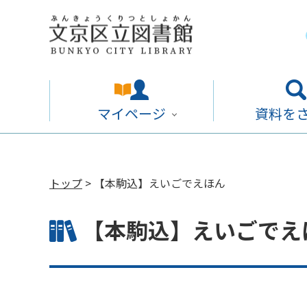
マイページ
資料を
トップ
> 【本駒込】えいごでえほん
【本駒込】えいごでえ