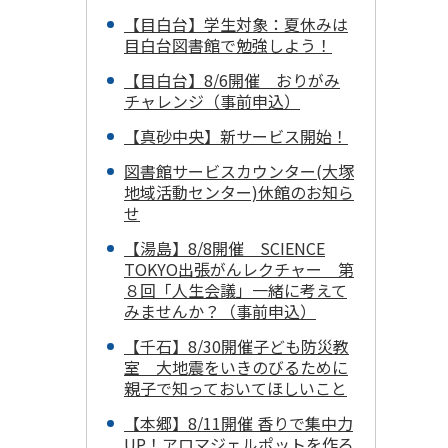
【目白台】学生対象：夏休みは
目白台図書館で勉強しよう！
【目白台】8/6開催 おりがみ
チャレンジ（事前申込）
【真砂中央】新サービス開始！
図書館サービスカウンター(大塚
地域活動センター)休館のお知ら
せ
【湯島】8/8開催 SCIENCE
TOKYO出張がんレクチャー 第
８回「人生会議」一緒に考えて
みませんか？（事前申込）
【千石】8/30開催子ども防災教
室 大地震をいきのびるために
親子で知っておいてほしいこと
【本郷】8/11開催 香りで集中力
UP！アロマジェルポットを作ろ