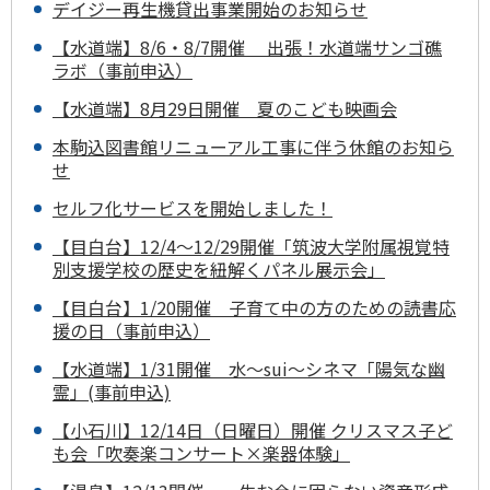
デイジー再生機貸出事業開始のお知らせ
【水道端】8/6・8/7開催 出張！水道端サンゴ礁
ラボ（事前申込）
【水道端】8月29日開催 夏のこども映画会
本駒込図書館リニューアル工事に伴う休館のお知ら
せ
セルフ化サービスを開始しました！
【目白台】12/4～12/29開催「筑波大学附属視覚特
別支援学校の歴史を紐解くパネル展示会」
【目白台】1/20開催 子育て中の方のための読書応
援の日（事前申込）
【水道端】1/31開催 水～sui～シネマ「陽気な幽
霊」(事前申込)
【小石川】12/14日（日曜日）開催 クリスマス子ど
も会「吹奏楽コンサート×楽器体験」