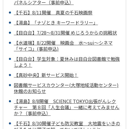
パネルシアター（事前申込）
【千石】8/11開催 真夏の千石映画祭
【湯島】「ナゾとき キーワードラリー」
【目白台】7/28～8/31開催 めじろうからの挑戦状
【水道端】8/22開催 映画会 水～sui～シネマ
「サイコ」(事前申込)
【目白台】学生対象：夏休みは目白台図書館で勉強
しよう！
【真砂中央】新サービス開始！
図書館サービスカウンター(大塚地域活動センター)
休館のお知らせ
【湯島】8/8開催 SCIENCE TOKYO出張がんレク
チャー 第８回「人生会議」一緒に考えてみません
か？（事前申込）
【千石】8/30開催子ども防災教室 大地震をいきの