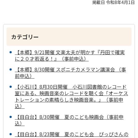
掲載日 令和8年4月1日
カテゴリー
【本郷】9/21開催 文楽太夫が明かす『丹田で確実
に２０才若返る！』（事前申込）
【本郷】8/30開催 スポニチカメラマン講演会 （事
前申込）
【小石川】8月30日開催 小石川図書館のレコード
室にある、映画音楽のレコードを聴く会「オーケス
トレーションの素晴らしき映画音楽。」（事前申
込）
【目白台】8/30開催 夏のこども映画会（事前申
込）
【目白台】8/23開催 夏のこども会 ぴっぴさんの