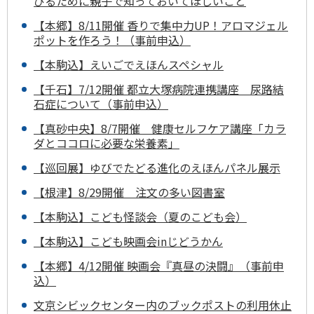
びるために親子で知っておいてほしいこと
【本郷】8/11開催 香りで集中力UP！アロマジェル
ポットを作ろう！（事前申込）
【本駒込】えいごでえほんスペシャル
【千石】7/12開催 都立大塚病院連携講座 尿路結
石症について（事前申込）
【真砂中央】8/7開催 健康セルフケア講座「カラ
ダとココロに必要な栄養素」
【巡回展】ゆびでたどる進化のえほんパネル展示
【根津】8/29開催 注文の多い図書室
【本駒込】こども怪談会（夏のこども会）
【本駒込】こども映画会inじどうかん
【本郷】4/12開催 映画会『真昼の決闘』（事前申
込）
文京シビックセンター内のブックポストの利用休止