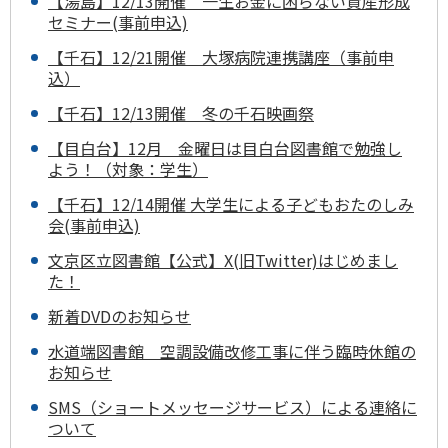
【湯島】12/13開催 一生お金に困らない資産形成
セミナー(事前申込)
【千石】12/21開催 大塚病院連携講座（事前申
込）
【千石】12/13開催 冬の千石映画祭
【目白台】12月 金曜日は目白台図書館で勉強し
よう！（対象：学生）
【千石】12/14開催 大学生による子どもおたのしみ
会(事前申込)
文京区立図書館【公式】X(旧Twitter)はじめまし
た！
新着DVDのお知らせ
水道端図書館 空調設備改修工事に伴う臨時休館の
お知らせ
SMS（ショートメッセージサービス）による連絡に
ついて