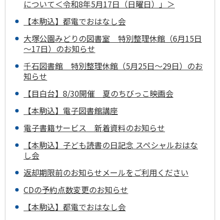
について＜令和8年5月17日（日曜日）」＞
【本駒込】都電でおはなし会
大塚公園みどりの図書室 特別整理休館（6月15日
～17日）のお知らせ
千石図書館 特別整理休館（5月25日～29日）のお
知らせ
【目白台】8/30開催 夏のちびっこ映画会
【本駒込】電子図書館講座
電子書籍サービス 新着資料のお知らせ
【本駒込】子ども読書の日記念 スペシャルおはな
し会
返却期限前のお知らせメールをご利用ください
CDの予約点数変更のお知らせ
【本駒込】都電でおはなし会