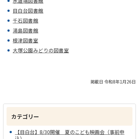
水道端図書館
目白台図書館
千石図書館
湯島図書館
根津図書室
大塚公園みどりの図書室
掲載日 令和8年1月26日
カテゴリー
【目白台】8/30開催 夏のこども映画会（事前申
込）