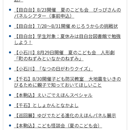
【目白台】8/23開催 夏のこども会 ぴっぴさんの
パネルシアター（事前申込）
【目白台】7/28～8/31開催 めじろうからの挑戦状
【目白台】学生対象：夏休みは目白台図書館で勉強
しよう！
【小石川】8月29日開催 夏のこども会 人形劇
「町のねずみといなかのねずみ」
【小石川】「なつの日がわりクイズ」
【千石】8/30開催子ども防災教室 大地震をいきの
びるために親子で知っておいてほしいこと
【本駒込】えいごでえほんスペシャル
【千石】としょかんとなかよし
【巡回展】ゆびでたどる進化のえほんパネル展示
【本駒込】こども怪談会（夏のこども会）